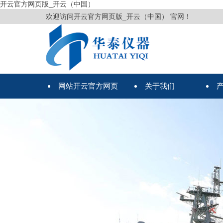
开云官方网页版_开云（中国）
欢迎访问开云官方网页版_开云（中国） 官网！
网站开云官方网页
关于我们
版_开云（中国）