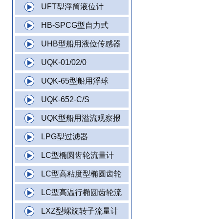
UFT型浮筒液位计
HB-SPCG型自力式
UHB型船用液位传感器
UQK-01/02/0
UQK-65型船用浮球
UQK-652-C/S
UQK型船用溢流观察报
LPG型过滤器
LC型椭圆齿轮流量计
LC型高粘度型椭圆齿轮
LC型高温行椭圆齿轮流
LXZ型螺旋转子流量计