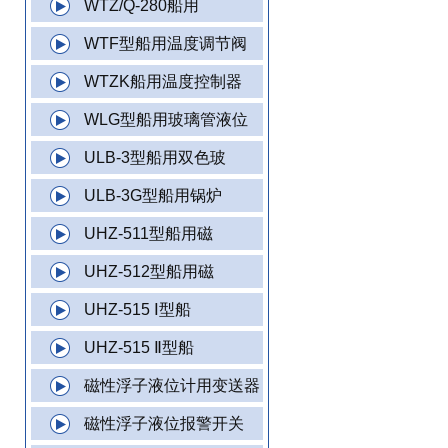
WTZ/Q-280船用
WTF型船用温度调节阀
WTZK船用温度控制器
WLG型船用玻璃管液位
ULB-3型船用双色玻
ULB-3G型船用锅炉
UHZ-511型船用磁
UHZ-512型船用磁
UHZ-515 Ⅰ型船
UHZ-515 Ⅱ型船
磁性浮子液位计用变送器
磁性浮子液位报警开关