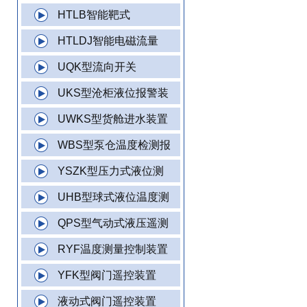
HTLB智能靶式
HTLDJ智能电磁流量
UQK型流向开关
UKS型沧柜液位报警装
UWKS型货舱进水装置
WBS型泵仓温度检测报
YSZK型压力式液位测
UHB型球式液位温度测
QPS型气动式液压遥测
RYF温度测量控制装置
YFK型阀门遥控装置
液动式阀门遥控装置