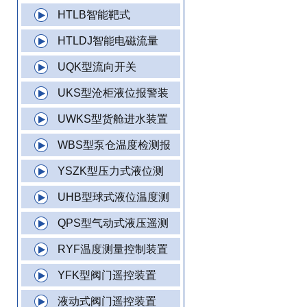
HTLB智能靶式
HTLDJ智能电磁流量
UQK型流向开关
UKS型沧柜液位报警装
UWKS型货舱进水装置
WBS型泵仓温度检测报
YSZK型压力式液位测
UHB型球式液位温度测
QPS型气动式液压遥测
RYF温度测量控制装置
YFK型阀门遥控装置
液动式阀门遥控装置