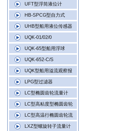
UFT型浮筒液位计
HB-SPCG型自力式
UHB型船用液位传感器
UQK-01/02/0
UQK-65型船用浮球
UQK-652-C/S
UQK型船用溢流观察报
LPG型过滤器
LC型椭圆齿轮流量计
LC型高粘度型椭圆齿轮
LC型高温行椭圆齿轮流
LXZ型螺旋转子流量计