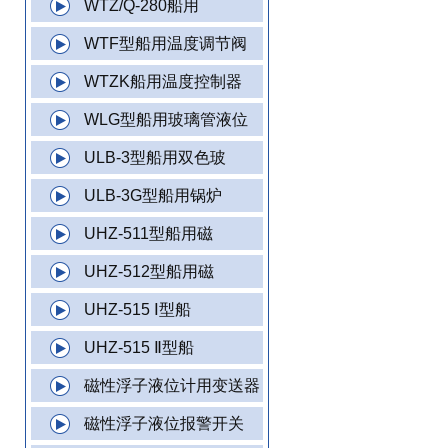
WTZ/Q-280船用
WTF型船用温度调节阀
WTZK船用温度控制器
WLG型船用玻璃管液位
ULB-3型船用双色玻
ULB-3G型船用锅炉
UHZ-511型船用磁
UHZ-512型船用磁
UHZ-515 Ⅰ型船
UHZ-515 Ⅱ型船
磁性浮子液位计用变送器
磁性浮子液位报警开关