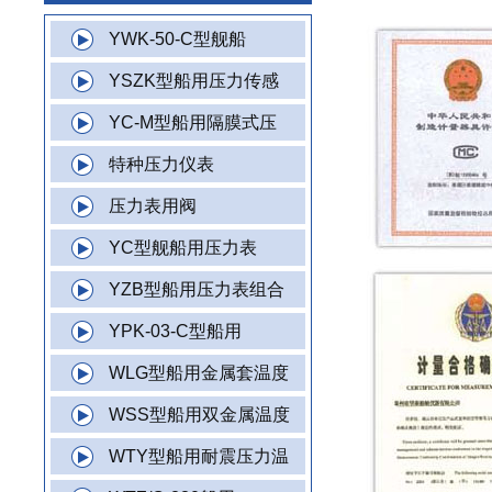
YWK-50-C型舰船
YSZK型船用压力传感
YC-M型船用隔膜式压
特种压力仪表
压力表用阀
YC型舰船用压力表
YZB型船用压力表组合
YPK-03-C型船用
WLG型船用金属套温度
WSS型船用双金属温度
WTY型船用耐震压力温