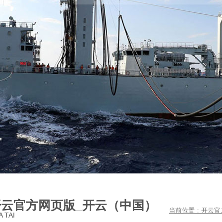
开云官方网页版_开云（中国）
当前位置：
开云官
 TAI