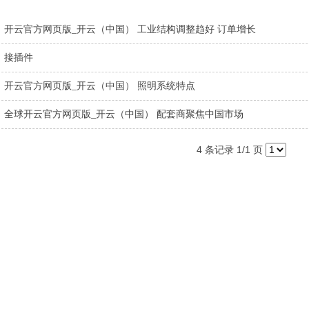
开云官方网页版_开云（中国） 工业结构调整趋好 订单增长
接插件
开云官方网页版_开云（中国） 照明系统特点
全球开云官方网页版_开云（中国） 配套商聚焦中国市场
4 条记录 1/1 页