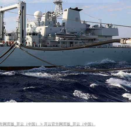
方网页版_开云（中国）
>
开云官方网页版_开云（中国）