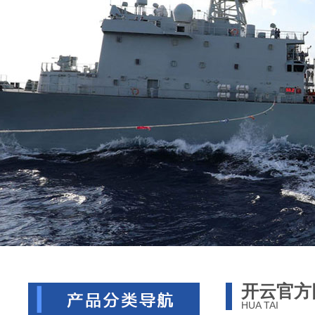
开云官方
HUA TAI