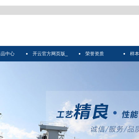
产品中心
开云官方网页版_
荣誉资质
样
开云（中国）