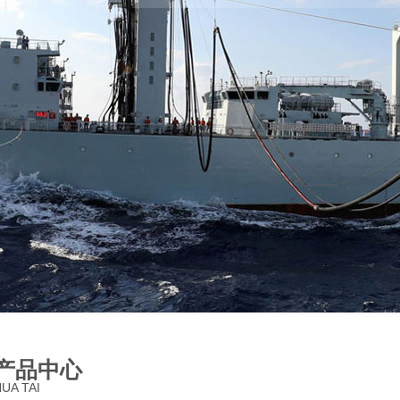
产品中心
UA TAI