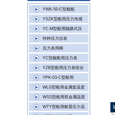
YWK-50-C型舰船
YSZK型船用压力传感
YC-M型船用隔膜式压
特种压力仪表
压力表用阀
YC型舰船用压力表
YZB型船用压力表组合
YPK-03-C型船用
WLG型船用金属套温度
WSS型船用双金属温度
WTY型船用耐震压力温
上