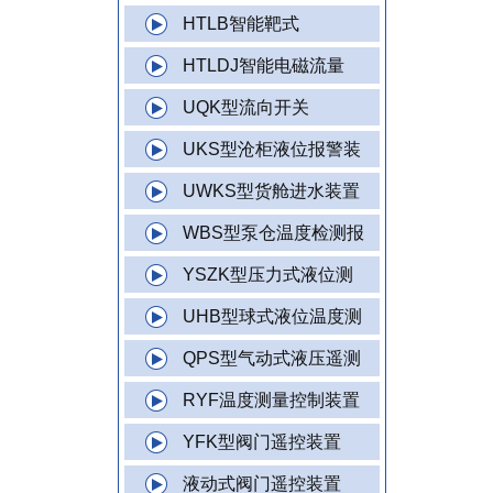
HTLB智能靶式
HTLDJ智能电磁流量
UQK型流向开关
UKS型沧柜液位报警装
UWKS型货舱进水装置
WBS型泵仓温度检测报
YSZK型压力式液位测
UHB型球式液位温度测
QPS型气动式液压遥测
RYF温度测量控制装置
YFK型阀门遥控装置
液动式阀门遥控装置