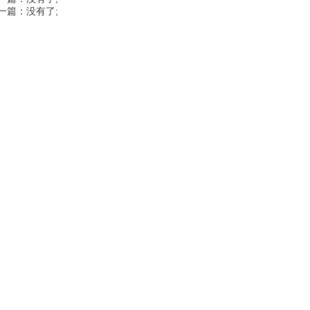
一篇：没有了;