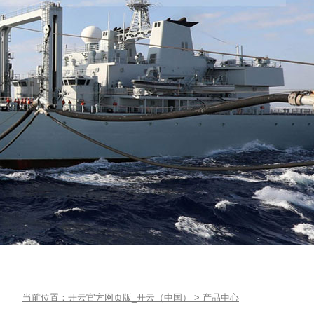
当前位置：
开云官方网页版_开云（中国）
>
产品中心