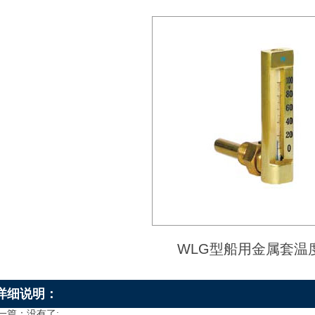
WLG型船用金属套温
详细说明：
一篇：没有了;