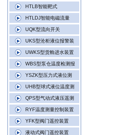
HTLB智能靶式
HTLDJ智能电磁流量
UQK型流向开关
UKS型沧柜液位报警装
UWKS型货舱进水装置
WBS型泵仓温度检测报
YSZK型压力式液位测
UHB型球式液位温度测
QPS型气动式液压遥测
RYF温度测量控制装置
YFK型阀门遥控装置
液动式阀门遥控装置